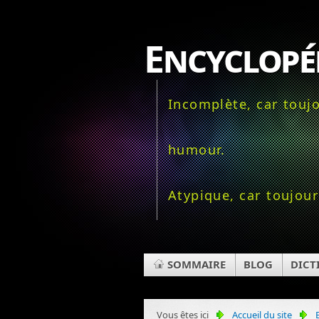
Encyclopé
Incomplète, car toujo
humour.
Atypique, car toujour
SOMMAIRE
BLOG
DICT
Vous êtes ici
Accueil du site