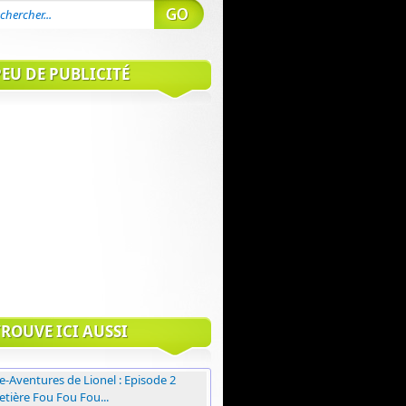
EU DE PUBLICITÉ
ROUVE ICI AUSSI
e-Aventures de Lionel : Episode 2
tière Fou Fou Fou...