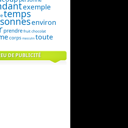
ndant
exemple
temps
e
rsonnes
environ
r
prendre
fruit
chocolat
me
toute
corps
masculin
EU DE PUBLICITÉ