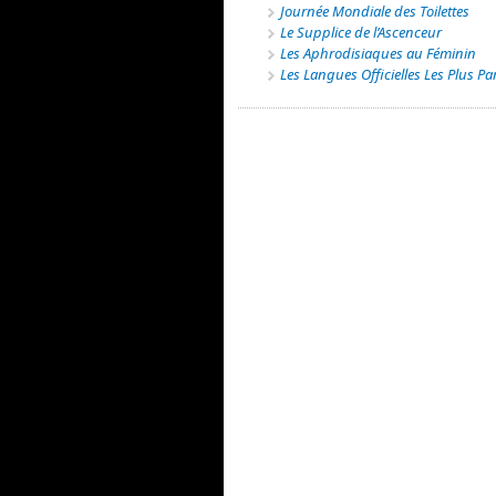
Journée Mondiale des Toilettes
Le Supplice de l’Ascenceur
Les Aphrodisiaques au Féminin
Les Langues Officielles Les Plus Pa