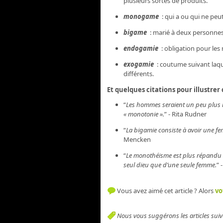
plusieurs sortes de produits.
monogame
: qui a ou qui ne peut
bigame
: marié à deux personne
endogamie
: obligation pour les
exogamie
: coutume suivant laqu
différents.
Et quelques citations pour illustrer
“
Les hommes seraient un peu plus 
« monotonie ».
” - Rita Rudner
“
La bigamie consiste à avoir une fe
Mencken
“
Le monothéisme est plus répandu q
seul dieu que d’une seule femme.
” 
Vous avez aimé cet article ? Alors
vo
Nous vous suggérons les articles suiv