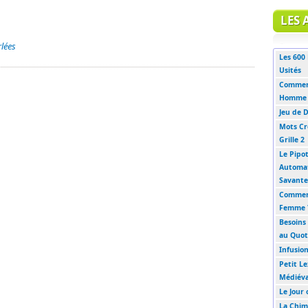
LES 
rlées
Les 600
Usités
Commen
Homme 
Jeu de 
Mots Cro
Grille 2
Le Pipo
Automat
Savante
Commen
Femme 
Besoins
au Quot
Infusio
Petit Le
Médiéva
Le Jour 
La Chim