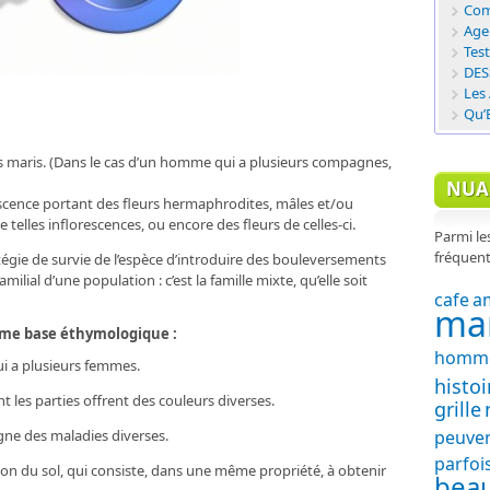
Com
Age
Tes
DES
Les
Qu’
s maris. (Dans le cas d’un homme qui a plusieurs compagnes,
NUAG
escence portant des fleurs hermaphrodites, mâles et/ou
telles inflorescences, ou encore des fleurs de celles-ci.
Parmi les
fréquents
atégie de survie de l’espèce d’introduire des bouleversements
ilial d’une population : c’est la famille mixte, qu’elle soit
cafe
a
ma
ême base éthymologique :
homm
i a plusieurs femmes.
histoi
t les parties offrent des couleurs diverses.
grille
peuve
igne des maladies diverses.
parfoi
ion du sol, qui consiste, dans une même propriété, à obtenir
bea