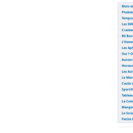
Mots e
Phobie
Tempura
Les 500
Cracke
Bô Bun 
L'Homm
Les Ap
Oui ? O
Autour 
Horosc
Les Act
Le Mar
Coulis 
Sportif
Tableau
La Com
Manger
Le Scra
Petite