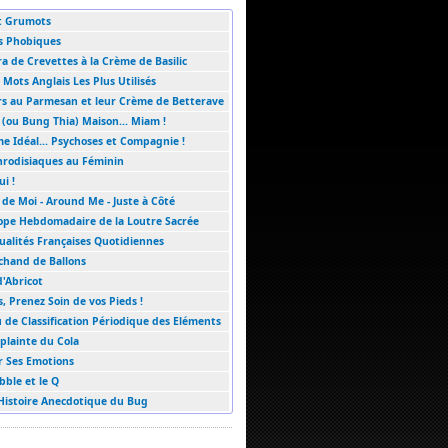
t Grumots
s Phobiques
 de Crevettes à la Crème de Basilic
 Mots Anglais Les Plus Utilisés
rs au Parmesan et leur Crème de Betterave
(ou Bung Thia) Maison... Miam !
e Idéal... Psychoses et Compagnie !
hrodisiaques au Féminin
ui !
de Moi - Around Me - Juste à Côté
ope Hebdomadaire de la Loutre Sacrée
ualités Françaises Quotidiennes
chand de Ballons
d'Abricot
s, Prenez Soin de vos Pieds !
 de Classification Périodique des Eléments
plainte du Cola
 Ses Emotions
bble et le Q
 Histoire Anecdotique du Bug