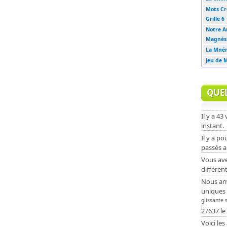
Mots Cro
Grille 6
Notre A
Magnés
La Mném
Jeu de M
QUE
Il y a 43
instant.
Il y a po
passés a
Vous avez
différent
Nous arr
uniques 
glissante 
27637 le
Voici les