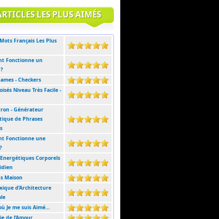
ARTICLES LES PLUS AIMÉS
 Mots Français Les Plus
t Fonctionne un
?
Dames - Checkers
isés Niveau Très Facile -
tron - Générateur
ique de Phrases
s
t Fonctionne une
?
 Energétiques Corporels
idien
ns Maison
xique d’Architecture
le
où Je me suis Aimé...
ie de l’Amour