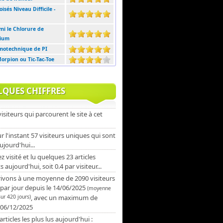
isés Niveau Difficile -
mi le Chlorure de
ium
otechnique de PI
orpion ou Tic-Tac-Toe
LQUES CHIFFRES
 visiteurs qui parcourent le site à cet
ur l'instant 57 visiteurs uniques qui sont
ujourd'hui...
 visité et lu quelques 23 articles
s aujourd'hui, soit 0.4 par visiteur...
ivons à une moyenne de 2090 visiteurs
par jour depuis le 14/06/2025
(moyenne
sur 420 jours)
, avec un maximum de
 06/12/2025
 articles les plus lus aujourd'hui :