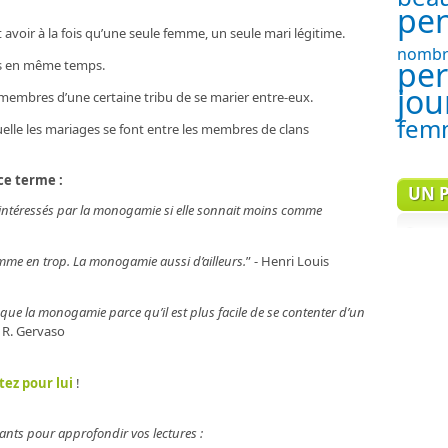
pe
 avoir à la fois qu’une seule femme, un seule mari légitime.
nombr
pe
s en même temps.
jou
 membres d’une certaine tribu de se marier entre-eux.
fem
elle les mariages se font entre les membres de clans
 ce terme :
UN P
intéressés par la monogamie si elle sonnait moins comme
mme en trop. La monogamie aussi d’ailleurs.
” - Henri Louis
ue la monogamie parce qu’il est plus facile de se contenter d’un
- R. Gervaso
tez pour lui
!
ants pour approfondir vos lectures :