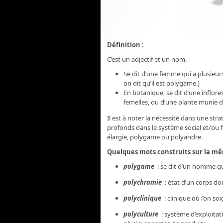
Définition :
C’est un adjectif et un nom.
Se dit d’une femme qui a plusieur
on dit qu’il est polygame.)
En botanique, se dit d’une inflor
femelles, ou d’une plante munie de 
Il est à noter la nécessité dans une str
profonds dans le système social et/ou fam
élargie, polygame ou polyandre.
Quelques mots construits sur la m
polygame
: se dit d’un homme qu
polychromie
: état d’un corps don
polyclinique
: clinique où l’on so
polyculture
: système d’exploitat