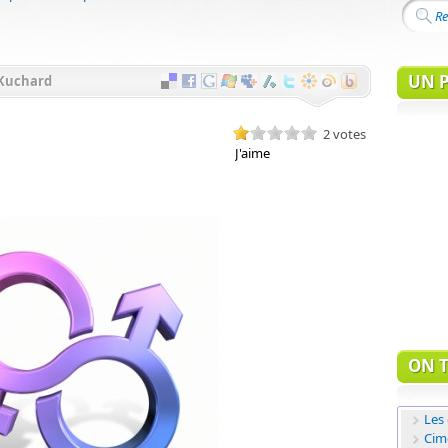
UN P
 Kuchard
2 votes
ON T
Les 
Cime