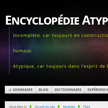
Encyclopédie Aty
Incomplète, car toujours en constructio
humour.
Atypique, car toujours dans l'esprit de 
SOMMAIRE
BLOG
DICTIONNAIRE
EXPÉRIENC
Vous êtes ici
Accueil du site
Recettes
Plats